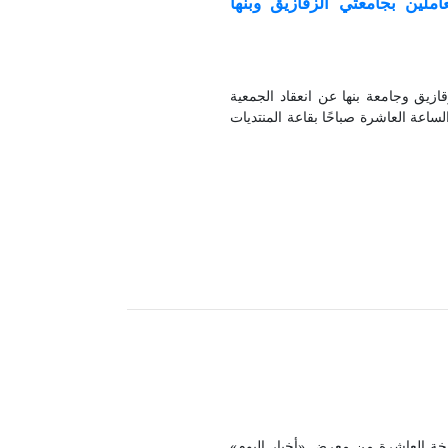
املين بجامعتي الزقازيق وبنها
ازيق وجامعة بنها عن انعقاد الجمعية
2، وذلك يوم الأربعاء الموافق 12 أغسطس 2026 في تمام الساعة العاشرة صباحًا بقاعة المنتديات
سخة العاشرة من معرض «أخبار اليوم»