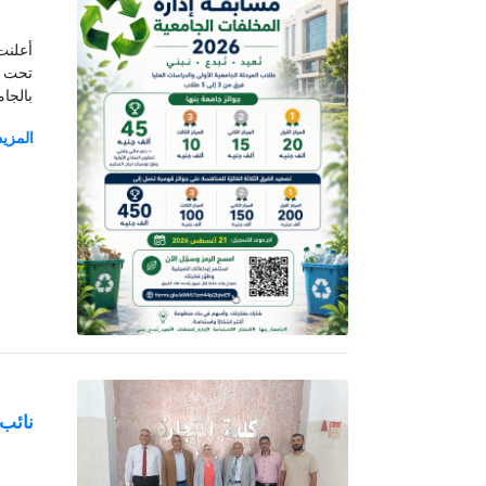
تحت شع
بالجا
القادة،
نائب 