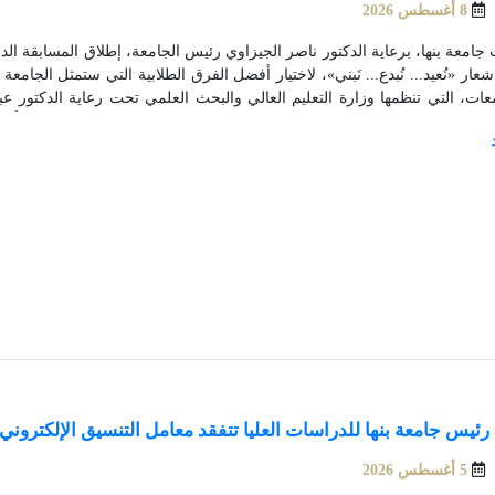
8 أغسطس 2026
ار «نُعيد... نُبدع... نَبني»، لاختيار أفضل الفرق الطلابية التي ستمثل الجامعة
معات، التي تنظمها وزارة التعليم العالي والبحث العلمي تحت رعاية الدكتور ع
 وبالتعاون مع صندوق رعاية المبتكرين والنوابغ، بجوائز قومية تصل إلى 450 ألف جنيه.
رئيس جامعة بنها للدراسات العليا تتفقد معامل التنسيق الإلكتروني 
5 أغسطس 2026