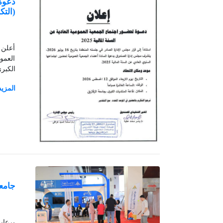
دعوة 
(التك
أعلن 
الكبرى
جامعة
برعاي