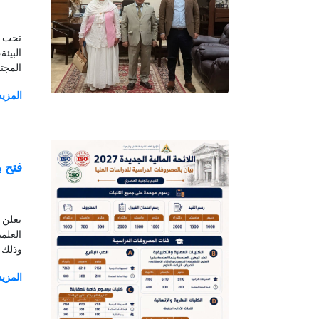
البيئ
وذلك ب
فتح ب
العلم
وذلك 