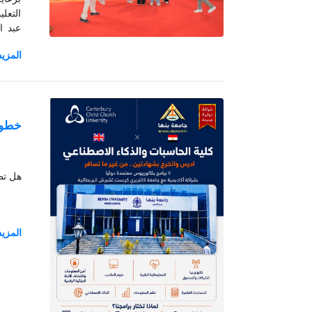
الجام
المصر
خطوتك
هل تطم