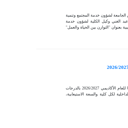
الدكتور طه عاشور نائب رئيس الجامعة لشؤون خدمة المجتمع وتنمية
عبد الغني وكيل الكلية لشؤون خدمة
نظم مركز البحوث والدراسات القانونية بكلية الحقوق دورة تدريبية بعنوان "التوازن بين الحياة والعمل"
ة البيئة.
يعلن قطاع الدراسات العليا والبحوث بجامعة بنها عن فتح باب القيد بالدراسات العليا للعام الأكاديمي 2026/2027 بالدرجات
داخلية لكل كلية والسعة الاستيعابية،