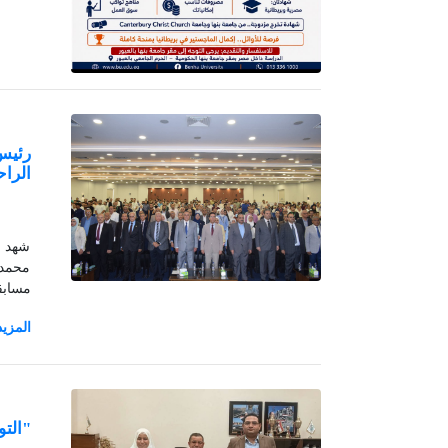
رئيس
الراح
شهد ا
محمد 
مسابقة
"التو