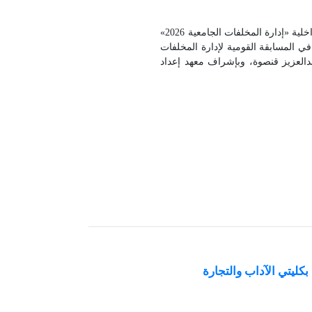
أعلنت جامعة بنها، برعاية الدكتور ناصر الجيزاوي رئيس الجامعة، إطلاق المسابقة الداخلية «إدارة المخلفات الجامعية 2026»
 في المسابقة القومية لإدارة المخلفات
بدالعزيز قنصوة، وبإشراف معهد إعداد
بكليتي الآداب والتجارة