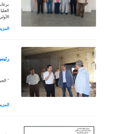
برعاي
العلي
الأولي
رئيس 
" الجي